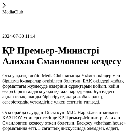
MediaClub
2024-07-30 11:14
ҚР Премьер-Министрі
Алихан Смаиловпен кездесу
Осы уақытқа дейін MediaClub аясында Үкімет өкілдерімен
біршама іс-шаралар өткізілген болатын. БАҚ өкілдері жабық
форматтағы жүздесуде өздерінің сұрақтарын қойып, кейін
өзара бірігіп алдағы уақытқа жоспар құрады. Бұл елдегі
ақпараттық алаңды біріктіруге, жаңа жобалардың,
өзгерістердің үстемдігіне үлкен септігін тигізеді.
Осы орайда сәуірдің 16-сы күні М.С. Нәрікбаев атындағы
КАЗГЮУ Университетінде ҚР Премьер-Министрі Алихан
Смаиловпен кездесу өткен болатын. Басқосу «chatham house»
форматында өтті. 3 сағаттық дискуссияда әлемдегі, елдегі,