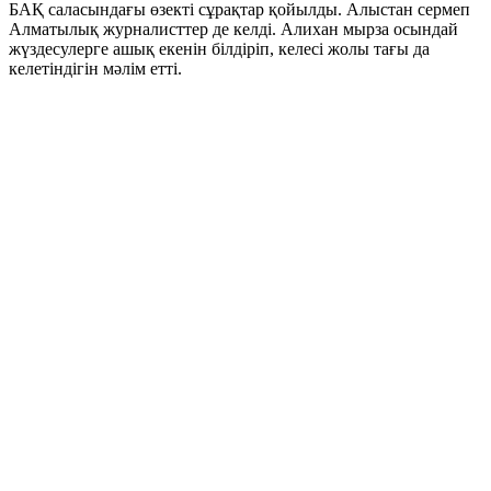
БАҚ саласындағы өзекті сұрақтар қойылды. Алыстан сермеп
Алматылық журналисттер де келді. Алихан мырза осындай
жүздесулерге ашық екенін білдіріп, келесі жолы тағы да
келетіндігін мәлім етті.